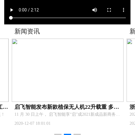
资讯
新闻资讯
启飞智能发布新款植保无人机22升载重 多功能机架 AG3Pro核心部件
​11 月 30 日上午， 启飞智能享“启”成2021新成品新商务发布会在杭州举行,共同见证探讨科技对农业行业的推动，展望智慧农业新发展。
07 18:01:01
2020-10-09 10:53:2